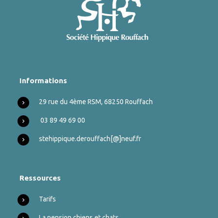
Informations
29 rue du 4ème RSM, 68250 Rouffach
03 89 49 69 00
stehippique.derouffach
[@]
neuf.fr
Ressources
Tarifs
La pension chiens et chats